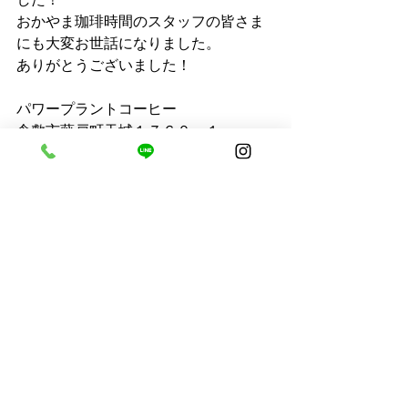
おかやま珈琲時間のスタッフの皆さま
にも大変お世話になりました。
ありがとうございました！
パワープラントコーヒー
倉敷市藤戸町天城１７６０－１
⌂ 
https://www.powerplantcoffee.com/
☎086-428-3706
🧺
https://
powerplant.theshop.jp/
イベント
すべて表示
最新記事